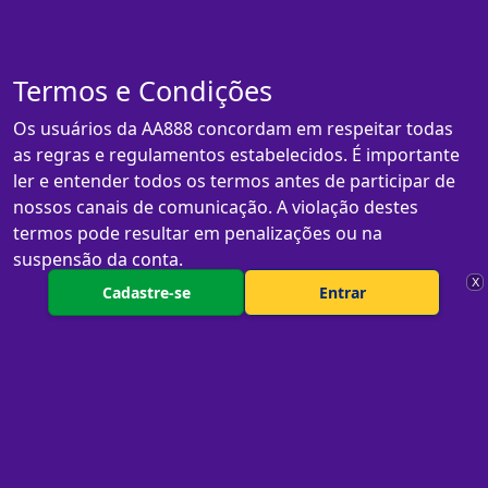
Termos e Condições
Os usuários da AA888 concordam em respeitar todas
as regras e regulamentos estabelecidos. É importante
ler e entender todos os termos antes de participar de
nossos canais de comunicação. A violação destes
termos pode resultar em penalizações ou na
suspensão da conta.
X
Cadastre-se
Entrar