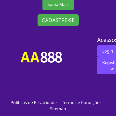
Saiba Mais
CADASTRE-SE
Acesso
Login
Registr
se
Políticas de Privacidade
Termos e Condições
Sitemap