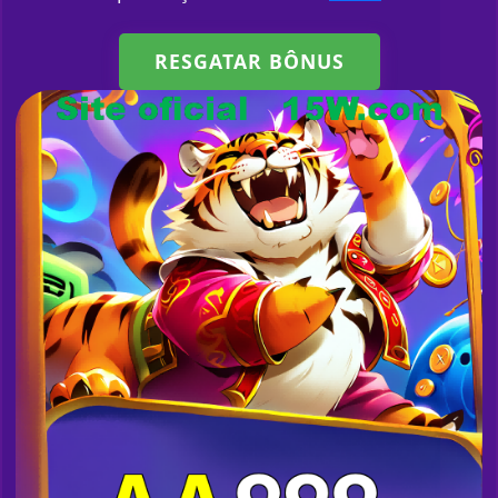
RESGATAR BÔNUS