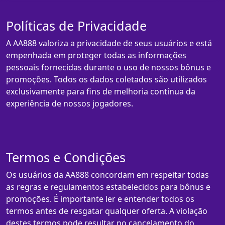
Políticas de Privacidade
A AA888 valoriza a privacidade de seus usuários e está
empenhada em proteger todas as informações
pessoais fornecidas durante o uso de nossos bônus e
promoções. Todos os dados coletados são utilizados
exclusivamente para fins de melhoria contínua da
experiência de nossos jogadores.
Termos e Condições
Os usuários da AA888 concordam em respeitar todas
as regras e regulamentos estabelecidos para bônus e
promoções. É importante ler e entender todos os
termos antes de resgatar qualquer oferta. A violação
destes termos pode resultar no cancelamento do