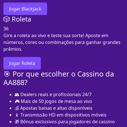
Jogar Blackjack
🎲 Roleta
36
Gire a roleta ao vivo e teste sua sorte! Aposte em
números, cores ou combinações para ganhar grandes
prêmios.
Jogar Roleta
🎯 Por que escolher o Cassino da
AA888?
👥 Dealers reais e profissionais 24/7
🎮 Mais de 50 jogos de mesa ao vivo
💰 Apostas baixas e altas disponíveis
📱 Transmissão HD em dispositivos móveis
🎁 Bônus exclusivos para jogadores de cassino