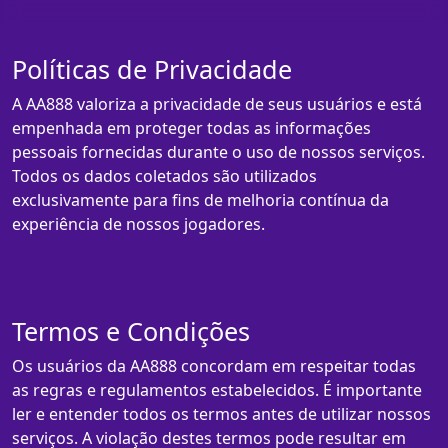
Políticas de Privacidade
A AA888 valoriza a privacidade de seus usuários e está
empenhada em proteger todas as informações
pessoais fornecidas durante o uso de nossos serviços.
Todos os dados coletados são utilizados
exclusivamente para fins de melhoria contínua da
experiência de nossos jogadores.
Termos e Condições
Os usuários da AA888 concordam em respeitar todas
as regras e regulamentos estabelecidos. É importante
ler e entender todos os termos antes de utilizar nossos
serviços. A violação destes termos pode resultar em