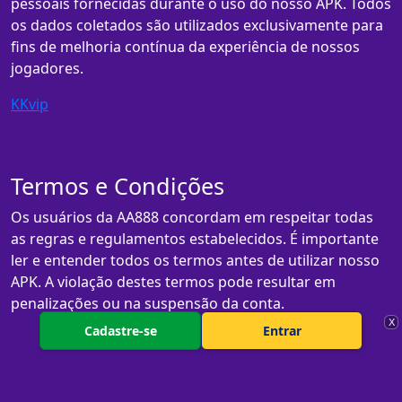
pessoais fornecidas durante o uso do nosso APK. Todos
os dados coletados são utilizados exclusivamente para
fins de melhoria contínua da experiência de nossos
jogadores.
KKvip
Termos e Condições
Os usuários da AA888 concordam em respeitar todas
as regras e regulamentos estabelecidos. É importante
ler e entender todos os termos antes de utilizar nosso
APK. A violação destes termos pode resultar em
penalizações ou na suspensão da conta.
X
Cadastre-se
Entrar