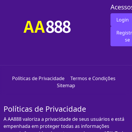
Acesso
Login
Registr
se
Políticas de Privacidade
Termos e Condições
Sitemap
Políticas de Privacidade
A AA888 valoriza a privacidade de seus usuários e está
empenhada em proteger todas as informações