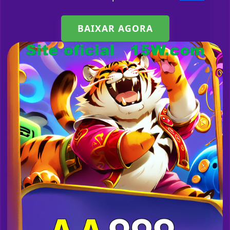
BAIXAR AGORA