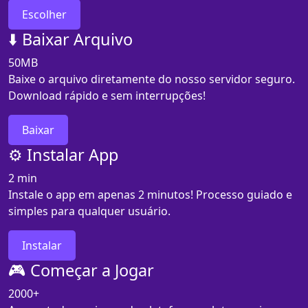
Escolher
⬇️ Baixar Arquivo
50MB
Baixe o arquivo diretamente do nosso servidor seguro.
Download rápido e sem interrupções!
Baixar
⚙️ Instalar App
2 min
Instale o app em apenas 2 minutos! Processo guiado e
simples para qualquer usuário.
Instalar
🎮 Começar a Jogar
2000+