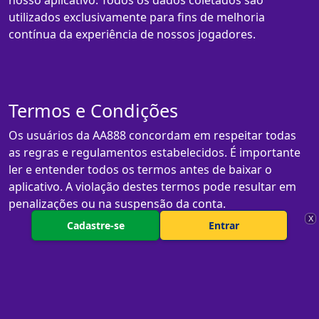
nosso aplicativo. Todos os dados coletados são
utilizados exclusivamente para fins de melhoria
contínua da experiência de nossos jogadores.
Termos e Condições
Os usuários da AA888 concordam em respeitar todas
as regras e regulamentos estabelecidos. É importante
ler e entender todos os termos antes de baixar o
aplicativo. A violação destes termos pode resultar em
penalizações ou na suspensão da conta.
X
Cadastre-se
Entrar