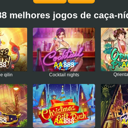
8 melhores jogos de caça-ní
Qrienta
Cocktail nights
e qilin