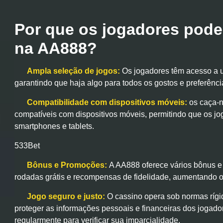
Por que os jogadores pode
na AA888?
Ampla seleção de jogos:
Os jogadores têm acesso a u
garantindo que haja algo para todos os gostos e preferênci
Compatibilidade com dispositivos móveis:
os caça-
compatíveis com dispositivos móveis, permitindo que os jo
smartphones e tablets.
533Bet
Bônus e Promoções:
A AA888 oferece vários bônus e
rodadas grátis e recompensas de fidelidade, aumentando o
Jogo seguro e justo:
O cassino opera sob normas rígid
proteger as informações pessoais e financeiras dos jogado
regularmente para verificar sua imparcialidade.