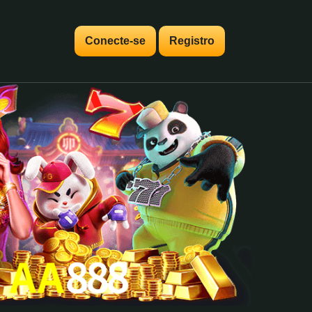
Conecte-se
Registro