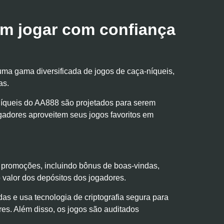
m jogar com confiança
ma gama diversificada de jogos de caça-níqueis,
as.
níqueis do AA888 são projetados para serem
gadores aproveitem seus jogos favoritos em
 promoções, incluindo bônus de boas-vindas,
 valor dos depósitos dos jogadores.
as e usa tecnologia de criptografia segura para
res. Além disso, os jogos são auditados