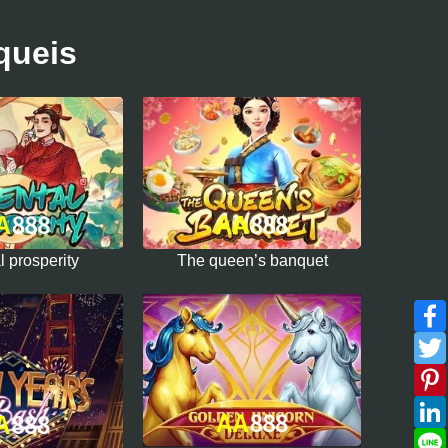
queis
The queen’s banquet
l prosperity