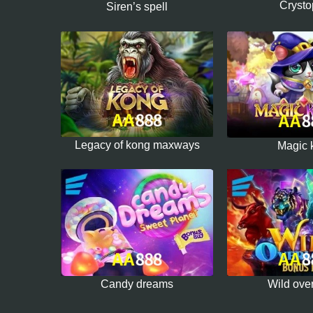
Crysto
Siren’s spell
Legacy of kong maxways
Magic k
Wild ove
Candy dreams