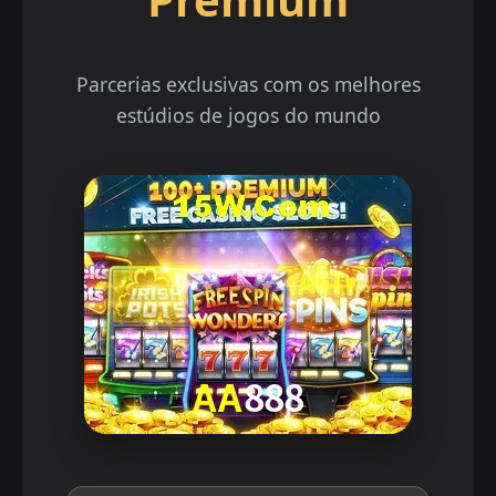
Parcerias exclusivas com os melhores
estúdios de jogos do mundo