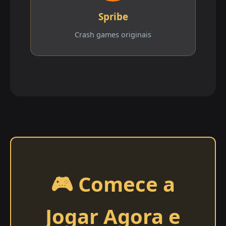
Spribe
Crash games originais
🎮 Comece a
Jogar Agora e