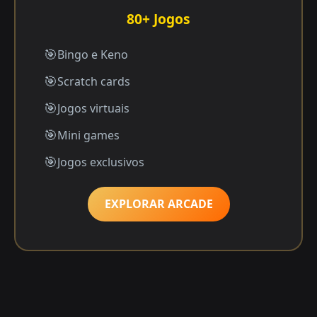
80+ Jogos
Bingo e Keno
Scratch cards
Jogos virtuais
Mini games
Jogos exclusivos
EXPLORAR ARCADE