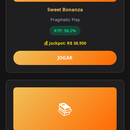
Sweet Bonanza
Pragmatic Play
RTP: 96.2%
💰 Jackpot: R$ 38.950
JOGAR
📚