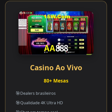
Casino Ao Vivo
80+ Mesas
Dealers brasileiros
Qualidade 4K Ultra HD