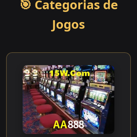
🎯 Categorias de
Jogos