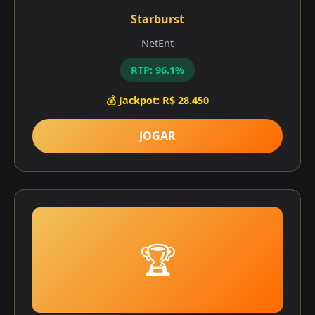
Starburst
NetEnt
RTP: 96.1%
💰 Jackpot: R$ 28.450
JOGAR
🏆