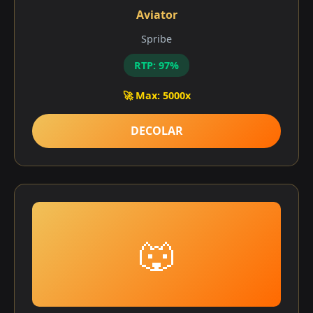
Aviator
Spribe
RTP: 97%
🚀 Max: 5000x
DECOLAR
🐺