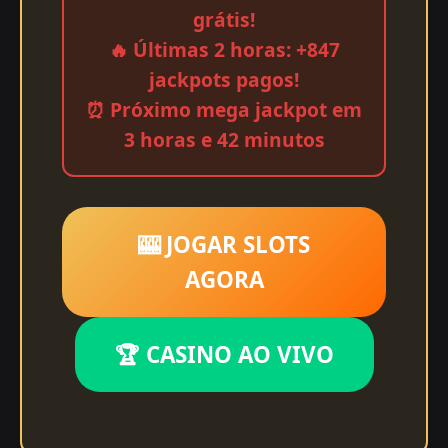
grátis!
🔥 Últimas 2 horas: +847
jackpots pagos!
⏰ Próximo mega jackpot em
3 horas e 42 minutos
🎰 JOGAR SLOTS
AGORA
🏆 CASINO AO VIVO