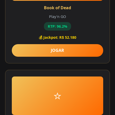
Book of Dead
Play'n GO
RTP: 96.2%
💰 Jackpot: R$ 52.180
JOGAR
⭐