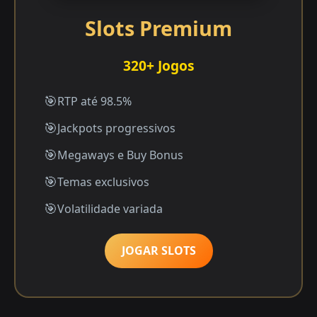
Slots Premium
320+ Jogos
RTP até 98.5%
Jackpots progressivos
Megaways e Buy Bonus
Temas exclusivos
Volatilidade variada
JOGAR SLOTS