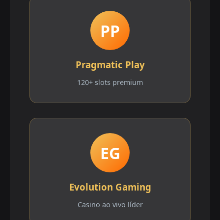
PP
Pragmatic Play
120+ slots premium
EG
Evolution Gaming
Casino ao vivo líder