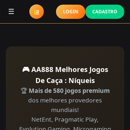
☰
LOGIN
CADASTRO
🎮 AA888 Melhores Jogos
De Caça : Níqueis
🏆
Mais de 580 jogos premium
dos melhores provedores
mundiais!
NetEnt, Pragmatic Play,
Evolution Gaming, Microgaming