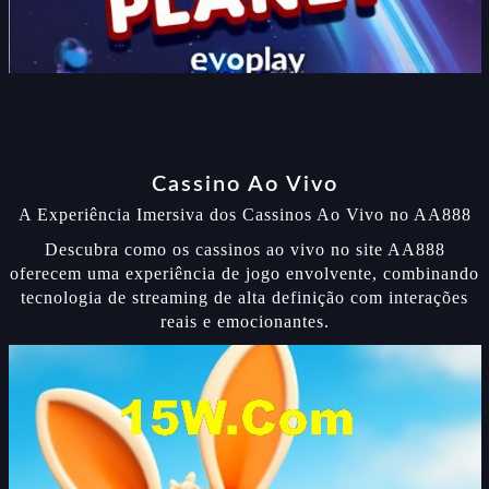
Cassino Ao Vivo
A Experiência Imersiva dos Cassinos Ao Vivo no AA888
Descubra como os cassinos ao vivo no site AA888
oferecem uma experiência de jogo envolvente, combinando
tecnologia de streaming de alta definição com interações
reais e emocionantes.