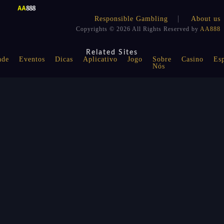
Responsible Gambling
About us
Copyrights © 2026 All Rights Reserved by
AA888
Related Sites
ade
Eventos
Dicas
Aplicativo
Jogo
Sobre
Casino
Esp
Nós