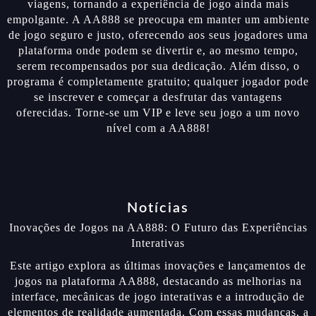
viagens, tornando a experiência de jogo ainda mais
empolgante. A AA888 se preocupa em manter um ambiente
de jogo seguro e justo, oferecendo aos seus jogadores uma
plataforma onde podem se divertir e, ao mesmo tempo,
serem recompensados por sua dedicação. Além disso, o
programa é completamente gratuito; qualquer jogador pode
se inscrever e começar a desfrutar das vantagens
oferecidas. Torne-se um VIP e leve seu jogo a um novo
nível com a AA888!
Notícias
Inovações de Jogos na AA888: O Futuro das Experiências
Interativas
Este artigo explora as últimas inovações e lançamentos de
jogos na plataforma AA888, destacando as melhorias na
interface, mecânicas de jogo interativas e a introdução de
elementos de realidade aumentada. Com essas mudanças, a