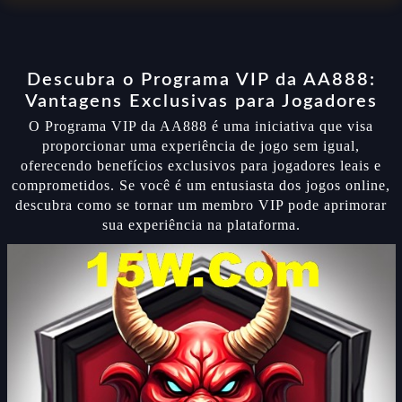
Descubra o Programa VIP da AA888:
Vantagens Exclusivas para Jogadores
O Programa VIP da AA888 é uma iniciativa que visa
proporcionar uma experiência de jogo sem igual,
oferecendo benefícios exclusivos para jogadores leais e
comprometidos. Se você é um entusiasta dos jogos online,
descubra como se tornar um membro VIP pode aprimorar
sua experiência na plataforma.