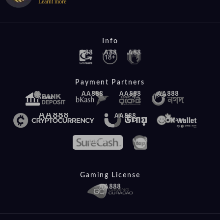
Learnt more
Info
Payment Partners
Gaming License